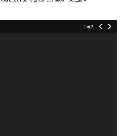
1
of 7