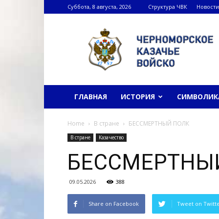
Суббота, 8 августа, 2026
Структура ЧВК
Новости
Черноморское
казачье
войско
ГЛАВНАЯ
ИСТОРИЯ
СИМВОЛИК
Home
В стране
БЕССМЕРТНЫЙ ПОЛК
В стране
Казачество
БЕССМЕРТНЫ
09.05.2026
388
Share on Facebook
Tweet on Twitt