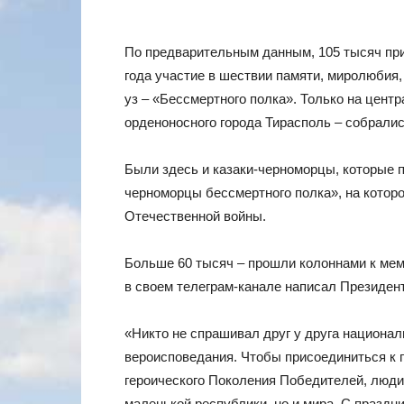
По предварительным данным, 105 тысяч при
года участие в шествии памяти, миролюбия
уз – «Бессмертного полка». Только на цен
орденоносного города Тирасполь – собралис
Были здесь и казаки-черноморцы, которые 
черноморцы бессмертного полка», на котор
Отечественной войны.
Больше 60 тысяч – прошли колоннами к мем
в своем телеграм-канале написал Президе
«Никто не спрашивал друг у друга национал
вероисповедания. Чтобы присоединиться к п
героического Поколения Победителей, люди
маленькой республики, но и мира. С праздн