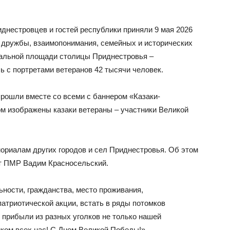
днестровцев и гостей республики приняли 9 мая 2026
, дружбы, взаимопонимания, семейных и исторических
тральной площади столицы Приднестровья –
ь с портретами ветеранов 42 тысячи человек.
прошли вместе со всеми с баннером «Казаки-
ом изображены казаки ветераны – участники Великой
ориалам других городов и сел Приднестровья. Об этом
нт ПМР Вадим Красносельский.
ьности, гражданства, место проживания,
атриотической акции, встать в ряды потомков
 прибыли из разных уголков не только нашей
иком всех нас! С Днем Великой Победы!» —