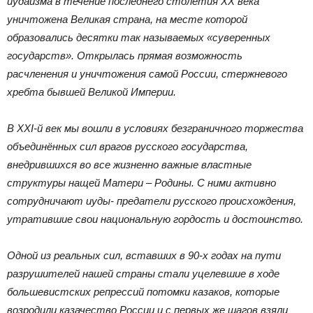
иудаизма в течение последнего столетия XX века
уничтожена Великая страна, на месте которой
образовались десятки так называемых «суверенных
государств». Открылась прямая возможность
расчленения и уничтожения самой России, стержневого
хребта бывшей Великой Империи.
В XXI-й век мы вошли в условиях безграничного торжества
объединённых сил врагов русского государства,
внедрившихся во все жизненно важные властные
структуры нащей Матери – Родины. С ними активно
сотрудничают иуды- предатели русского происхождения,
утратившие свои национальную гордость и достоинство.
Одной из реальных сил, вставших в 90-х годах на пути
разрушителей нашей страны стали уцелевшие в ходе
большевистских репрессий потомки казаков, которые
возродили казачество России и с первых же шагов взяли