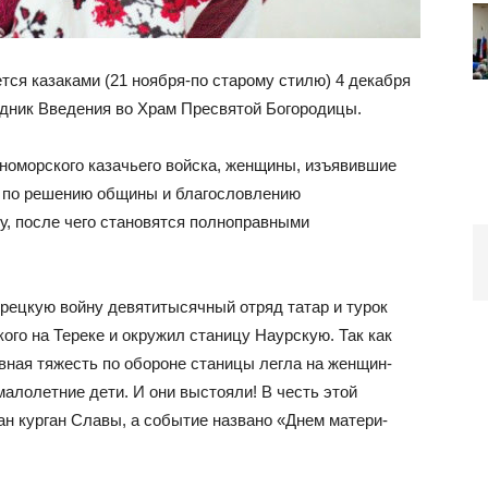
тся казаками (21 ноября-по старому стилю) 4 декабря
дник Введения во Храм Пресвятой Богородицы.
рноморского казачьего войска, женщины, изъявившие
, по решению общины и благословлению
у, после чего становятся полноправными
турецкую войну девятитысячный отряд татар и турок
ого на Тереке и окружил станицу Наурскую. Так как
овная тяжесть по обороне станицы легла на женщин-
малолетние дети. И они выстояли! В честь этой
ан курган Славы, а событие названо «Днем матери-