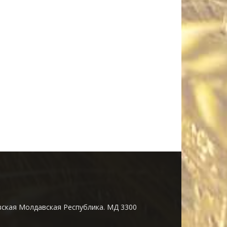
ская Молдавская Республика. МД 3300