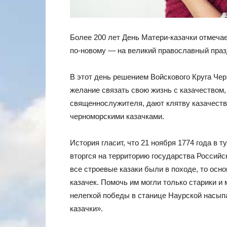
Более 200 лет День Матери-казачки отмечае
по-новому — на великий православный праз
В этот день решением Войскового Круга Че
желание связать свою жизнь с казачеством
священнослужителя, дают клятву казачеств
черноморскими казачками.
История гласит, что 21 ноября 1774 года в 
вторгся на территорию государства Российск
все строевые казаки были в походе, то осн
казачек. Помочь им могли только старики и 
нелегкой победы в станице Наурской насып
казачки».