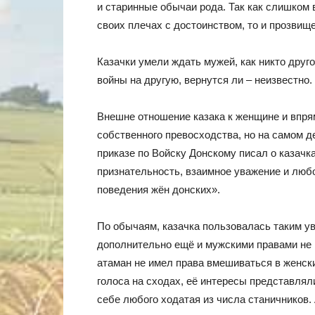
и старинные обычаи рода. Так как слишком в
своих плечах с достоинством, то и прозвищ
Казачки умели ждать мужей, как никто друго
войны на другую, вернутся ли – неизвестно.
Внешне отношение казака к женщине и впря
собственного превосходства, но на самом д
приказе по Войску Донскому писал о казачка
признательность, взаимное уважение и люб
поведения жён донских».
По обычаям, казачка пользовалась таким ув
дополнительно ещё и мужскими правами не 
атаман не имел права вмешиваться в женски
голоса на сходах, её интересы представлял
себе любого ходатая из числа станичников.