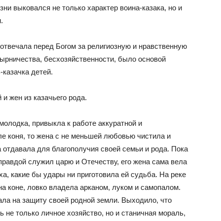
ни выковался не только характер воина-казака, но и
.
, отвечала перед Богом за религиозную и нравственную
дырничества, бесхозяйственности, было основой
-казачка детей.
и жен из казачьего рода.
молодка, привыкла к работе аккуратной и
е коня, то жена с не меньшей любовью чистила и
а отдавала для благополучия своей семьи и рода. Пока
правдой служил царю и Отечеству, его жена сама вела
ха, какие бы удары ни приготовила ей судьба. На реке
на коне, ловко владела арканом, луком и самопалом.
ала на защиту своей родной земли. Выходило, что
 не только личное хозяйство, но и станичная мораль,