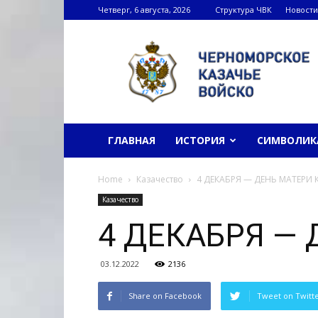
Четверг, 6 августа, 2026
Структура ЧВК
Новости
Черноморское
казачье
войско
ГЛАВНАЯ
ИСТОРИЯ
СИМВОЛИК
Home
Казачество
4 ДЕКАБРЯ — ДЕНЬ МАТЕРИ
Казачество
4 ДЕКАБРЯ —
03.12.2022
2136
Share on Facebook
Tweet on Twitt