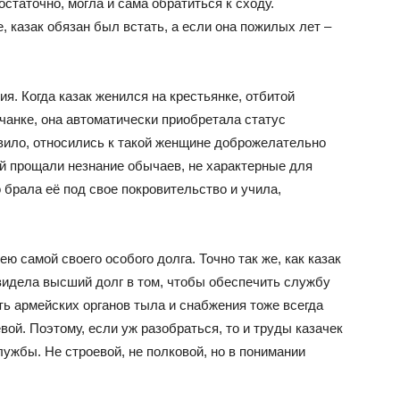
остаточно, могла и сама обратиться к сходу.
, казак обязан был встать, а если она пожилых лет –
я. Когда казак женился на крестьянке, отбитой
чанке, она автоматически приобретала статус
авило, относились к такой женщине доброжелательно
Ей прощали незнание обычаев, не характерные для
 брала её под свое покровительство и учила,
ю самой своего особого долга. Точно так же, как казак
 видела высший долг в том, чтобы обеспечить службу
ть армейских органов тыла и снабжения тоже всегда
вой. Поэтому, если уж разобраться, то и труды казачек
ужбы. Не строевой, не полковой, но в понимании