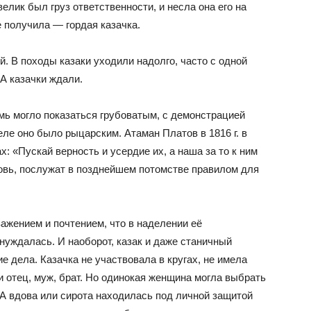
елик был груз ответственности, и несла она его на
е получила — гордая казачка.
й. В походы казаки уходили надолго, часто с одной
 А казачки ждали.
мь могло показаться грубоватым, с демонстрацией
еле оно было рыцарским. Атаман Платов в 1816 г. в
х: «Пускай верность и усердие их, а наша за то к ним
овь, послужат в позднейшем потомстве правилом для
ажением и почтением, что в наделении её
нуждалась. И наоборот, казак и даже станичный
е дела. Казачка не участвовала в кругах, не имела
и отец, муж, брат. Но одинокая женщина могла выбрать
 А вдова или сирота находилась под личной защитой