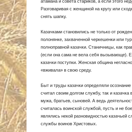
атамана и совета стариков, а если этого нед
Разговаривая с женщиной на кругу или сходе
снять шапку.
Казачками становились не только от рождени
полонянке, захваченной черкешенки или тур
полноправной казачки. Станичницы, как пр
(если она сама не вела себя вызывающе). 
казачки поступки. Женская община негласно
«вживала» в свою среду.
Быт и труды казачки определяли осознание е
считал своим долгом службу, так и казачка
мужа, братьев, сыновей. А ведь деятельнос
считалась воинской службой, пусть и не бое
являлись некой разновидностью казачьей сл
службы воинов Христовых.