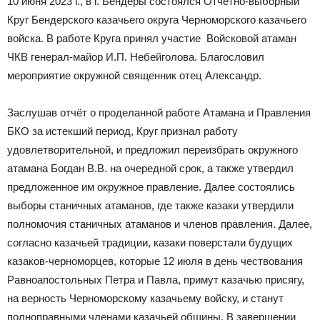
10 июня 2023 г., в г. Бендеры состоялся Отчетно-выборный
Круг Бендерского казачьего округа Черноморского казачьего
войска. В работе Круга принял участие Войсковой атаман
ЧКВ генерал-майор И.П. Небейголова. Благословил
мероприятие окружной священник отец Александр.
Заслушав отчёт о проделанной работе Атамана и Правления
БКО за истекший период, Круг признал работу
удовлетворительной, и предложил переизбрать окружного
атамана Богдан В.В. на очередной срок, а также утвердил
предложенное им окружное правление. Далее состоялись
выборы станичных атаманов, где также казаки утвердили
полномочия станичных атаманов и членов правления. Далее,
согласно казачьей традиции, казаки поверстали будущих
казаков-черноморцев, которые 12 июля в день чествования
Равноапостольных Петра и Павла, примут казачью присягу,
на верность Черноморскому казачьему войску, и станут
полноправными членами казачьей общины. В завершении