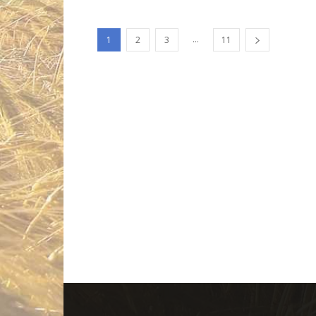
...
1
2
3
11