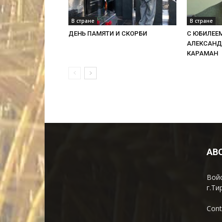
В стране
В стране
ДЕНЬ ПАМЯТИ И СКОРБИ
С ЮБИЛЕЕ
АЛЕКСАНД
КАРАМАН
AB
Войс
г.Ти
Cont