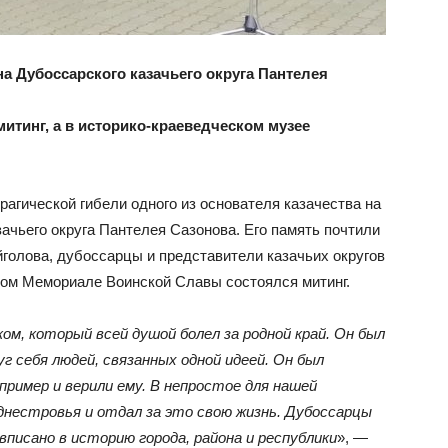
а Дубоссарского казачьего округа Пантелея
тинг, а в историко-краеведческом музее
трагической гибели одного из основателя казачества на
зачьего округа Пантелея Сазонова. Его память почтили
голова, дубоссарцы и представители казачьих округов
ском Мемориале Воинской Славы состоялся митинг.
м, который всей душой болел за родной край. Он был
 себя людей, связанных одной идеей. Он был
пример и верили ему. В непростое для нашей
днестровья и отдал за это свою жизнь. Дубоссарцы
вписано в историю города, района и республики
», —