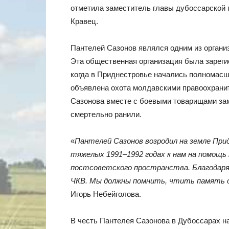
отметила заместитель главы дубоссарской
Кравец.
Пантелей Сазонов являлся одним из органи
Эта общественная организация была зарегис
когда в Приднестровье начались полномас
объявлена охота молдавскими правоохранит
Сазонова вместе с боевыми товарищами зам
смертельно ранили.
«
Пантелей Сазонов возродил на земле При
тяжелых 1991–1992 годах к нам на помощь п
постсоветского пространства. Благодаря
ЧКВ. Мы должны помнить, чтить память о
Игорь Небейголова.
В честь Пантелея Сазонова в Дубоссарах на