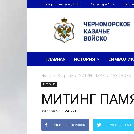
Четверг, 6 августа, 2026
Структура ЧВК
Новости
Черноморское
казачье
войско
ГЛАВНАЯ
ИСТОРИЯ
СИМВОЛИК
Home
В стране
МИТИНГ ПАМЯТИ САЗОНОВА
В стране
МИТИНГ ПАМ
04.04.2022
991
Share on Facebook
Tweet on Twitt