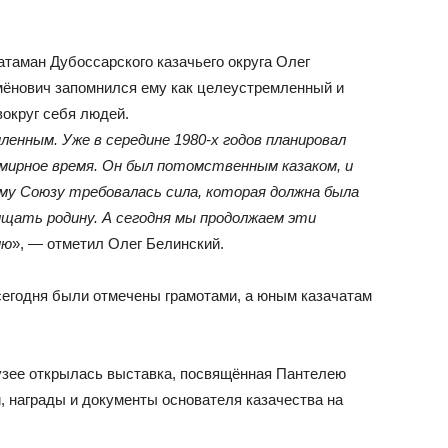
таман Дубоссарского казачьего округа Олег
мёнович запомнился ему как целеустремленный и
вокруг себя людей.
енным. Уже в середине 1980-х годов планировал
мирное время. Он был потомственным казаком, и
му Союзу требовалась сила, которая должна была
щать родину. А сегодня мы продолжаем эти
ию
», — отметил Олег Белинский.
 сегодня были отмечены грамотами, а юным казачатам
узее открылась выставка, посвящённая Пантелею
, награды и документы основателя казачества на