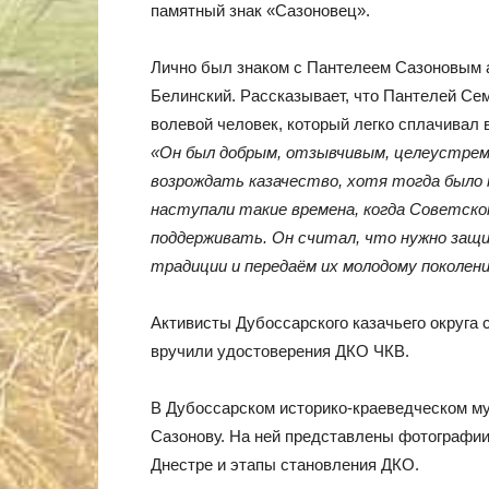
памятный знак «Сазоновец».
Лично был знаком с Пантелеем Сазоновым а
Белинский. Рассказывает, что Пантелей Се
волевой человек, который легко сплачивал 
«Он был добрым, отзывчивым, целеустремл
возрождать казачество, хотя тогда было 
наступали такие времена, когда Советско
поддерживать. Он считал, что нужно защи
традиции и передаём их молодому поколен
Активисты Дубоссарского казачьего округа
вручили удостоверения ДКО ЧКВ.
В Дубоссарском историко-краеведческом м
Сазонову. На ней представлены фотографии
Днестре и этапы становления ДКО.