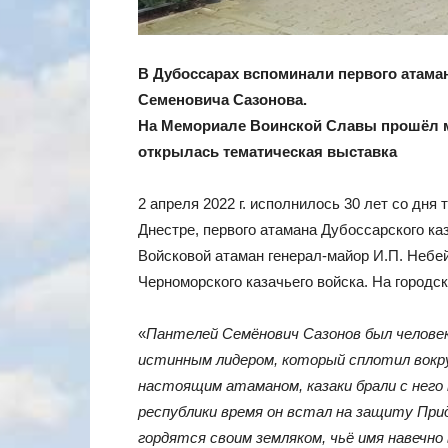
В Дубоссарах вспоминали первого атаман
Семеновича Сазонова.
На Мемориале Воинской Славы прошёл ми
открылась тематическая выставка
2 апреля 2022 г. исполнилось 30 лет со дня 
Днестре, первого атамана Дубоссарского ка
Войсковой атаман генерал-майор И.П. Небей
Черноморского казачьего войска. На город
«
Пантелей Семёнович Сазонов был человеко
истинным лидером, который сплотил вокруг
настоящим атаманом, казаки брали с него 
республики время он встал на защиту При
гордятся своим земляком, чьё имя навечно 