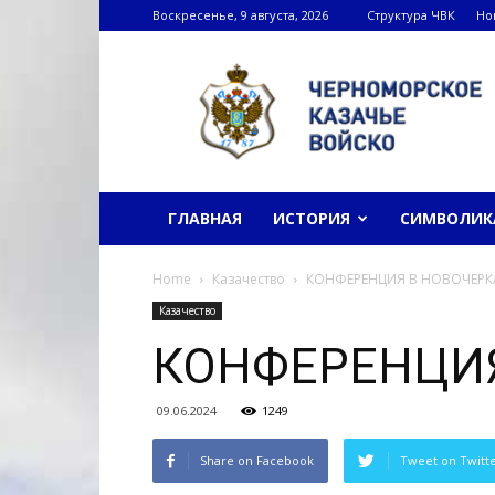
Воскресенье, 9 августа, 2026
Структура ЧВК
Но
Черноморское
казачье
войско
ГЛАВНАЯ
ИСТОРИЯ
СИМВОЛИК
Home
Казачество
КОНФЕРЕНЦИЯ В НОВОЧЕРК
Казачество
КОНФЕРЕНЦИЯ
09.06.2024
1249
Share on Facebook
Tweet on Twitt