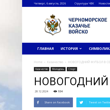
Четверг, 6 августа, 2026
Структура ЧВК
Новости
Черноморское
казачье
войско
ГЛАВНАЯ
ИСТОРИЯ
СИМВОЛИК
Home
Казачество
НОВОГОДНИЙ ФУТБОЛ В СЕ
Казачество
Молодежь
Спорт
НОВОГОДНИЙ 
28.12.2024
934
Share on Facebook
Tweet on Twitt