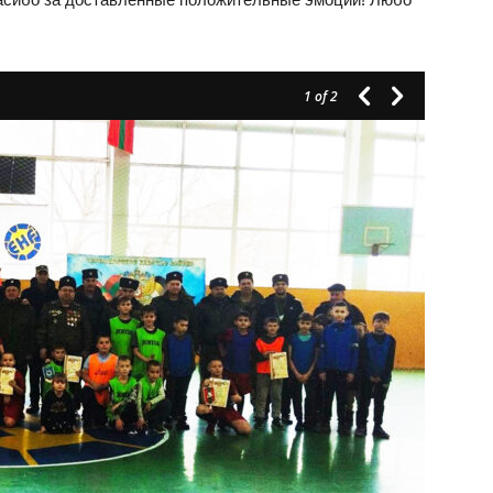
1
of 2