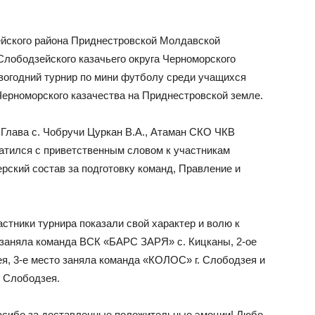
зейского района Приднестровской Молдавской
ободзейского казачьего округа Черноморского
овогодний турнир по мини футболу среди учащихся
Черноморского казачества на Приднестровской земле.
 Глава с. Чобручи Цуркан В.А., Атаман СКО ЧКВ
ратился с приветственным словом к участникам
ерский состав за подготовку команд, Правление и
стники турнира показали свой характер и волю к
о заняла команда ВСК «БАРС ЗАРЯ» с. Кицканы, 2-ое
я, 3-е место заняла команда «КОЛОС» г. Слободзея и
. Слободзея.
пасибо за доставленные положительные эмоции! Любо