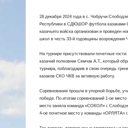
28 декабря 2024 года в с. Чобручи Слобод
Республики в СДЮШОР футбола казаками Сл
казачьего войска организован и проведен н
школ в честь 33-й годовщины возрождения 
На турнире присутствовали почетные гости:
казачий полковник Семчак А.Т., который об
турнира, поблагодарив в свою очередь трен
казаков СКО ЧКВ за активную работу.
Соревнования прошли в упорной борьбе, уча
победе. По итогам соревнований 1-ое мест
место заняла команда «СОКОЛ» г. Слободзе
4-ое почетное место у команды «ОРЛЯТА» г
Так держать дорогие юные спортсмены и с