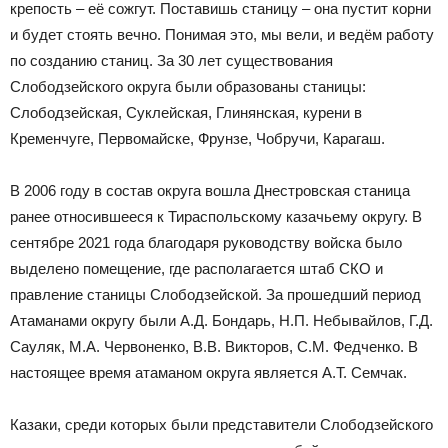
крепость – её сожгут. Поставишь станицу – она пустит корни
и будет стоять вечно. Понимая это, мы вели, и ведём работу
по созданию станиц. За 30 лет существования
Слободзейского округа были образованы станицы:
Слободзейская, Суклейская, Глинянская, курени в
Кременчуге, Первомайске, Фрунзе, Чобручи, Карагаш.
В 2006 году в состав округа вошла Днестровская станица
ранее относившееся к Тираспольскому казачьему округу. В
сентябре 2021 года благодаря руководству войска было
выделено помещение, где располагается штаб СКО и
правление станицы Слободзейской. За прошедший период
Атаманами округу были А.Д. Бондарь, Н.П. Небывайлов, Г.Д.
Сауляк, М.А. Червоненко, В.В. Викторов, С.М. Федченко. В
настоящее время атаманом округа является А.Т. Семчак.
Казаки, среди которых были представители Слободзейского