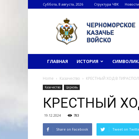
Суббота, 8 августа, 2026
Структура ЧВК
Новости
Черноморское
казачье
войско
ГЛАВНАЯ
ИСТОРИЯ
СИМВОЛИК
Home
Казачество
КРЕСТНЫЙ ХОД В ТИРАСПОЛ
Казачество
Церковь
КРЕСТНЫЙ ХО
19.12.2024
783
Share on Facebook
Tweet on Twitt