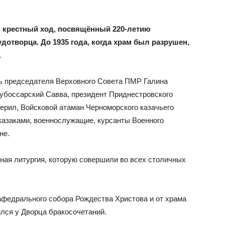
л крестный ход, посвящённый 220-летию
отворца. До 1935 года, когда храм был разрушен,
.
ль председателя Верховного Совета ПМР Галина
убоссарский Савва, президент Приднестровского
Берил, Войсковой атаман Черноморского казачьего
 казаками, военнослужащие, курсанты Военного
не.
ая литургия, которую совершили во всех столичных
кафедрального собора Рождества Христова и от храма
лся у Дворца бракосочетаний.