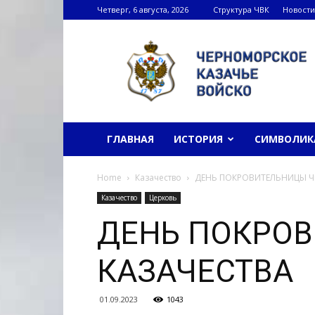
Четверг, 6 августа, 2026
Структура ЧВК
Новости
Черноморское
казачье
войско
ГЛАВНАЯ
ИСТОРИЯ
СИМВОЛИК
Home
Казачество
ДЕНЬ ПОКРОВИТЕЛЬНИЦЫ Ч
Казачество
Церковь
ДЕНЬ ПОКРО
КАЗАЧЕСТВА
01.09.2023
1043