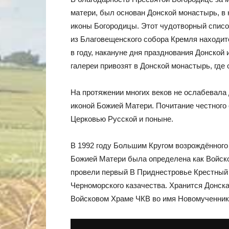
матери, был основан Донской монастырь, в 
иконы Богородицы. Этот чудотворный списо
из Благовещенского собора Кремля находитс
в году, накануне дня празднования Донской
галереи привозят в Донской монастырь, где
На протяжении многих веков не ослабевала 
иконой Божией Матери. Почитание честного 
Церковью Русской и поныне.
В 1992 году Большим Кругом возрождённого 
Божией Матери была определена как Войско
провели первый В Приднестровье Крестный
Черноморского казачества. Хранится Донска
Войсковом Храме ЧКВ во имя Новомученнико