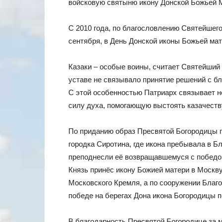
войсковую святыню икону Донской Божьей 
С 2010 года, по благословлению Святейшего
сентября, в День Донской иконы Божьей ма
Казаки – особые воины, считает Святейший
уставе не связывало принятие решений с бл
С этой особенностью Патриарх связывает не
силу духа, помогающую выстоять казачеств
По приданию образ Пресвятой Богородицы п
городка Сиротина, где икона пребывала в Б
преподнесли её возвращавшемуся с победо
Князь принёс икону Божией матери в Москву
Московского Кремля, а по сооружении Благо
победе на берегах Дона икона Богородицы п
В благодарность Пресвятой Богородице за 