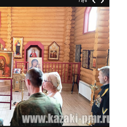
1
of 6