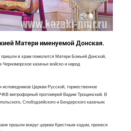
жией Матери именуемой Донская.
ы пришли в храм помолится Матери Божьей Донской,
а Черноморское казачье войско и народ
и исповедников Церкви Русской, торжественное
 ЧКВ митрофорный протоиерей Вадим Трощинский. В
польского, Слободзейского и Бендерского казачьих
жане прошли вокруг церкви Крестным ходом, пронеся