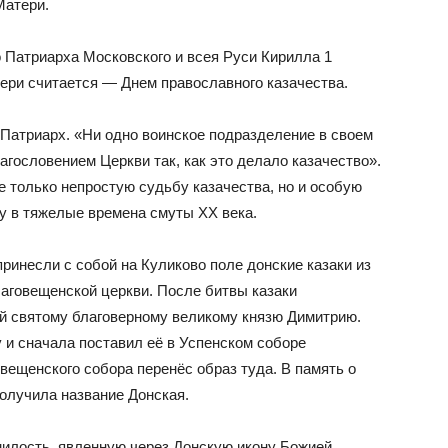
Матери.
 Патриарха Московского и всея Руси Кирилла 1
тери считается — Днем православного казачества.
 Патриарх. «Ни одно воинское подразделение в своем
агословением Церкви так, как это делало казачество».
 только непростую судьбу казачества, но и особую
у в тяжелые времена смуты ХХ века.
ринесли с собой на Куликово поле донские казаки из
лаговещенской церкви. После битвы казаки
й святому благоверному великому князю Димитрию.
 и сначала поставил её в Успенском соборе
вещенского собора перенёс образ туда. В память о
олучила название Донская.
милость, явленную через Донскую икону Божией