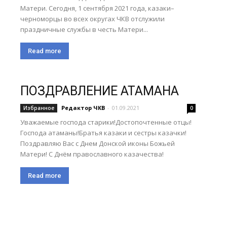
Матери. Сегодня, 1 сентября 2021 года, казаки–
черноморцы во всех округах ЧКВ отслужили
праздничные службы в честь Матери...
Read more
ПОЗДРАВЛЕНИЕ АТАМАНА
Редактор ЧКВ
-
01.09.2021
Избранное
0
Уважаемые господа старики!Достопочтенные отцы!
Господа атаманы!Братья казаки и сестры казачки!
Поздравляю Вас с Днем Донской иконы Божьей
Матери! С Днём православного казачества!
Read more