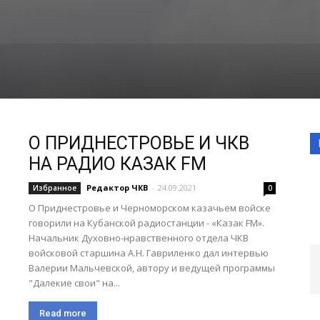
О ПРИДНЕСТРОВЬЕ И ЧКВ
НА РАДИО КАЗАК FM
Редактор ЧКВ
-
24.09.2021
Избранное
0
О Приднестровье и Черноморском казачьем войске
говорили на Кубанской радиостанции - «Казак FM».
Начальник Духовно-нравственного отдела ЧКВ
войсковой старшина А.Н. Гавриленко дал интервью
Валерии Мальчевской, автору и ведущей программы
"Далекие свои" на...
Read more