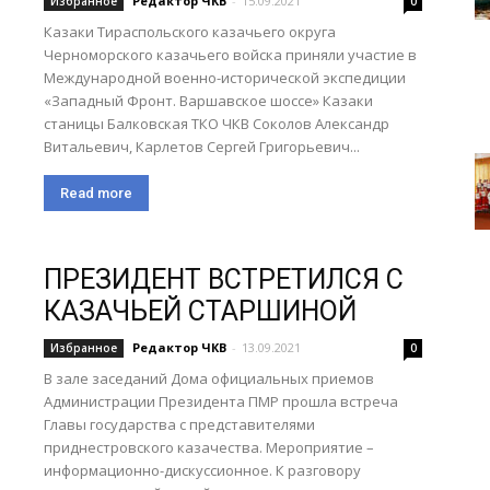
Редактор ЧКВ
-
15.09.2021
Избранное
0
Казаки Тираспольского казачьего округа
Черноморского казачьего войска приняли участие в
Международной военно-исторической экспедиции
«Западный Фронт. Варшавское шоссе» Казаки
станицы Балковская ТКО ЧКВ Соколов Александр
Витальевич, Карлетов Сергей Григорьевич...
Read more
ПРЕЗИДЕНТ ВСТРЕТИЛСЯ С
КАЗАЧЬЕЙ СТАРШИНОЙ
Редактор ЧКВ
-
13.09.2021
Избранное
0
В зале заседаний Дома официальных приемов
Администрации Президента ПМР прошла встреча
Главы государства с представителями
приднестровского казачества. Мероприятие –
информационно-дискуссионное. К разговору