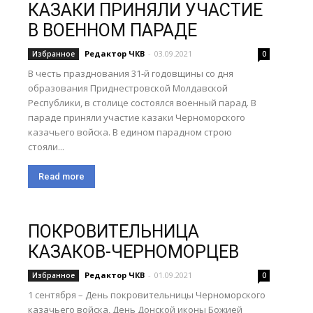
КАЗАКИ ПРИНЯЛИ УЧАСТИЕ
В ВОЕННОМ ПАРАДЕ
Редактор ЧКВ
-
03.09.2021
Избранное
0
В честь празднования 31-й годовщины со дня
образования Приднестровской Молдавской
Республики, в столице состоялся военный парад. В
параде приняли участие казаки Черноморского
казачьего войска. В едином парадном строю
стояли...
Read more
ПОКРОВИТЕЛЬНИЦА
КАЗАКОВ-ЧЕРНОМОРЦЕВ
Редактор ЧКВ
-
01.09.2021
Избранное
0
1 сентября – День покровительницы Черноморского
казачьего войска, День Донской иконы Божией