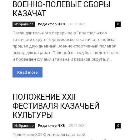
ВОЕННО-ПОЛЕВЫЕ СБОРЫ
КАЗАЧАТ
Редактор ЧКВ
-
31.08.2021
Избранное
0
После длительного перерыва в Тираспольском
казачьем округе Черноморского казачьего войска
прошёл двухдневный Военно-спортивный полевой
выход для казачат. Полевой выход был подготовлен
и проведен силами атамана и казаков округа, и...
Read more
ПОЛОЖЕНИЕ XXII
ФЕСТИВАЛЯ КАЗАЧЬЕЙ
КУЛЬТУРЫ
Редактор ЧКВ
-
25.08.2021
Избранное
0
ПоложениеXXII Фестиваля казачьей